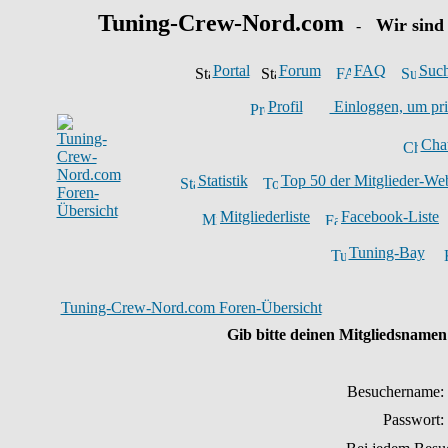
Tuning-Crew-Nord.com
Wir sind
-
Portal
Forum
FAQ
Suc
Profil
Einloggen, um pri
Cha
Statistik
Top 50 der Mitglieder-We
Mitgliederliste
Facebook-Liste
Tuning-Bay
Tuning-Crew-Nord.com Foren-Übersicht
Gib bitte deinen Mitgliedsnamen
Besuchername:
Passwort: