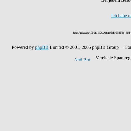
Bei jedem Besu
Ich habe m
Seiten Aufbauzeit: 4.7542s - SQL Abfrage-Zeit: 0.58579s - PH
Powered by
phpBB
Limited © 2001, 2005 phpBB Group - - Fo
Vereitelte Spamregis