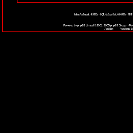
Seiten Aufbauzeit: 4.9332s - SQL Abfrage-Zeit: 0.64966s - PH
Powered by
phpBB
Limited © 2001, 2005 phpBB Group - - For
Vereitelte S