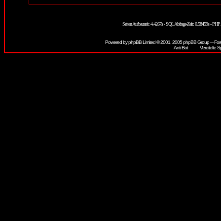
Seiten Aufbauzeit: 4.4267s - SQL Abfrage-Zeit: 0.58459s - PH
Powered by
phpBB
Limited © 2001, 2005 phpBB Group - - For
Vereitelte S