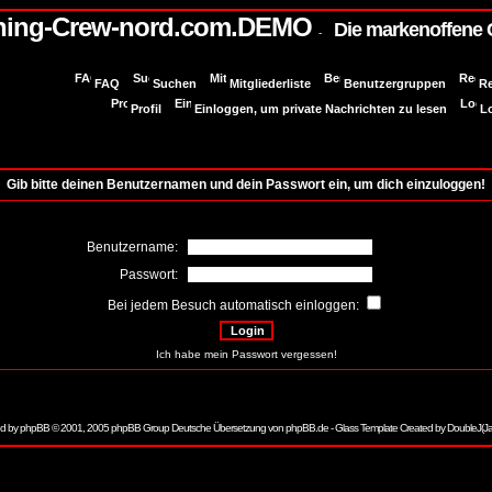
ning-Crew-nord.com.DEMO
Die markenoffene
-
FAQ
Suchen
Mitgliederliste
Benutzergruppen
Re
Profil
Einloggen, um private Nachrichten zu lesen
L
Gib bitte deinen Benutzernamen und dein Passwort ein, um dich einzuloggen!
Benutzername:
Passwort:
Bei jedem Besuch automatisch einloggen:
Ich habe mein Passwort vergessen!
d by
phpBB
© 2001, 2005 phpBB Group Deutsche Übersetzung von
phpBB.de
- Glass Template Created by
DoubleJ(J