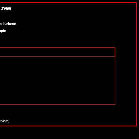
 Crew
gistrieren
ogin
an Jaap)