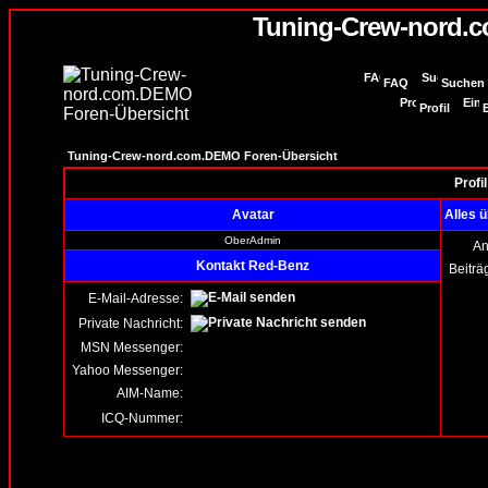
Tuning-Crew-nord.
FAQ
Suchen
Profil
Tuning-Crew-nord.com.DEMO Foren-Übersicht
Profi
Avatar
Alles 
OberAdmin
An
Kontakt Red-Benz
Beiträ
E-Mail-Adresse:
Private Nachricht:
MSN Messenger:
Yahoo Messenger:
AIM-Name:
ICQ-Nummer: