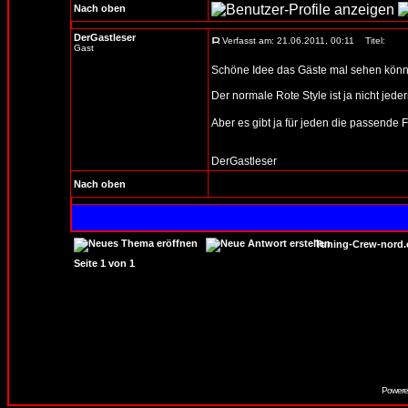
Nach oben
DerGastleser
Verfasst am: 21.06.2011, 00:11
Titel:
Gast
Schöne Idee das Gäste mal sehen könne
Der normale Rote Style ist ja nicht j
Aber es gibt ja für jeden die passende 
DerGastleser
Nach oben
Tuning-Crew-nord
Seite
1
von
1
Powere