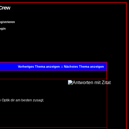
 Crew
gistrieren
ogin
Vorheriges Thema anzeigen
::
Nächstes Thema anzeigen
 Optik dir am besten zusagt.