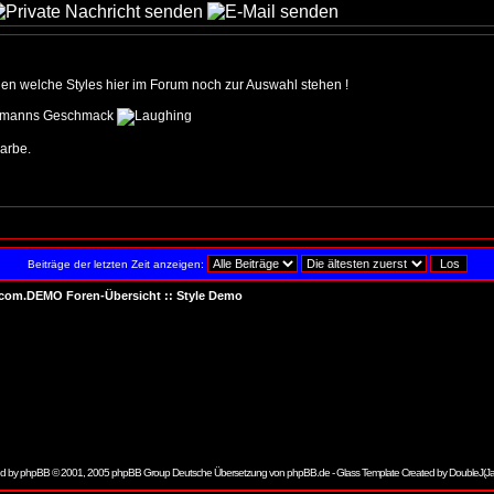
n welche Styles hier im Forum noch zur Auswahl stehen !
edermanns Geschmack
Farbe.
Beiträge der letzten Zeit anzeigen:
.com.DEMO Foren-Übersicht
::
Style Demo
d by
phpBB
© 2001, 2005 phpBB Group Deutsche Übersetzung von
phpBB.de
- Glass Template Created by
DoubleJ(J