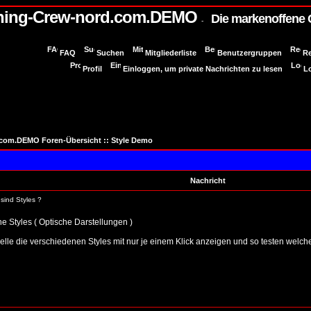
ning-Crew-nord.com.DEMO
Die markenoffene
-
FAQ
Suchen
Mitgliederliste
Benutzergruppen
Re
Profil
Einloggen, um private Nachrichten zu lesen
L
.com.DEMO Foren-Übersicht
::
Style Demo
Nachricht
sind Styles ?
e Styles ( Optische Darstellungen )
lle die verschiedenen Styles mit nur je einem Klick anzeigen und so testen welche