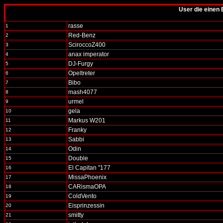
User die einen 
rasse
1
Red-Benz
2
SciroccoZ400
3
anax imperator
4
DJ-Furgy
5
Opeltreter
6
Bibo
7
mash4077
8
urmel
9
gela
10
Markus W201
11
Franky
12
Sabbi
13
Odin
14
Double
15
El Capitan "177
16
MissaPhoenix
17
CARismaOPA
18
ColdVento
19
Eisprinzessin
20
smitty
21