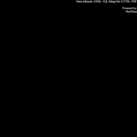
Seiten Aufbauzeit: 4.6066s - SQL Abfrage-Zeit: 0.51769s - PH
Powered by
RedGlass