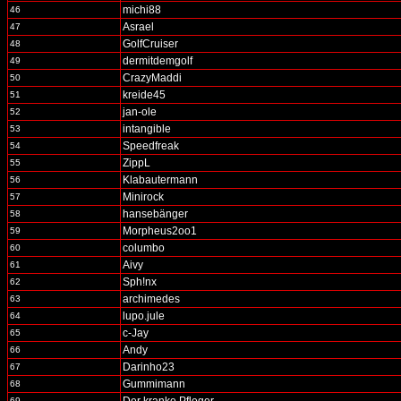
michi88
46
Asrael
47
GolfCruiser
48
dermitdemgolf
49
CrazyMaddi
50
kreide45
51
jan-ole
52
intangible
53
Speedfreak
54
ZippL
55
Klabautermann
56
Minirock
57
hansebänger
58
Morpheus2oo1
59
columbo
60
Aivy
61
Sph!nx
62
archimedes
63
lupo.jule
64
c-Jay
65
Andy
66
Darinho23
67
Gummimann
68
69