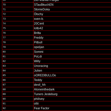
Der kranke Pfleger
STauBkuchEN
70
StonieDoka
71
Ölschy
72
sven-b.
73
20Cent
74
lotto42
75
Britta
76
Freddy
77
Pitbull
78
opeljan
79
Sommi
80
PoLdi
81
Willy
82
Unoracing
83
Julien
84
oOREDBULLOo
85
Teddy
86
devil_hh
87
Aloneinthedark
88
Tuners Jesteburg
89
philivey
90
ollii
91
Fear Factor
92