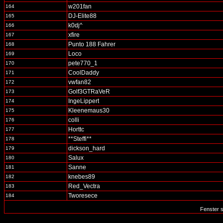
w201fan
164
DJ-Elite88
165
k0dj^
166
xfire
167
Punto 188 Fahrer
168
Loco
169
pete770_1
170
CoolDaddy
171
vwfan82
172
Golf3GTRaVeR
173
IngeLippert
174
Kleenemaus30
175
colli
176
Horttc
177
**Steffi**
178
dickson_hard
179
Salux
180
Sanne
181
knebes89
182
Red_Vectra
183
Tworesece
184
Fenster 