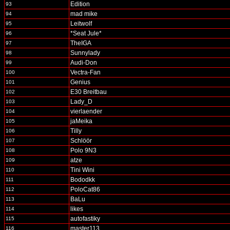
Edition
93
mad mike
94
Leitwolf
95
*Seat Jule*
96
TheIGA
97
Sunnylady
98
Audi-Don
99
Vectra-Fan
100
Genius
101
E30 Breitbau
102
Lady_D
103
vierlaender
104
jaMeika
105
Tilly
106
Schlöör
107
Polo 9N3
108
atze
109
Tini Wini
110
Bododkk
111
PoloCat86
112
BaLu
113
likes
114
autofastiky
115
master113
116