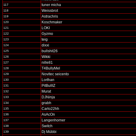
tuner micha
117
Weissbrot
118
Astrachris
119
Koschmaker
120
LOKI
121
Gyzmo
122
teig
123
dixxi
124
bullshit26
125
Wikki
126
nille81
127
T4BullyMel
128
Novitec seicento
129
Lorthan
130
PitBullIZ
131
Murat
132
DJNinja
133
grabh
134
Carlo22hh
135
AsAcOn
136
Langenhorner
137
Switch
138
Dj Mübbi
139