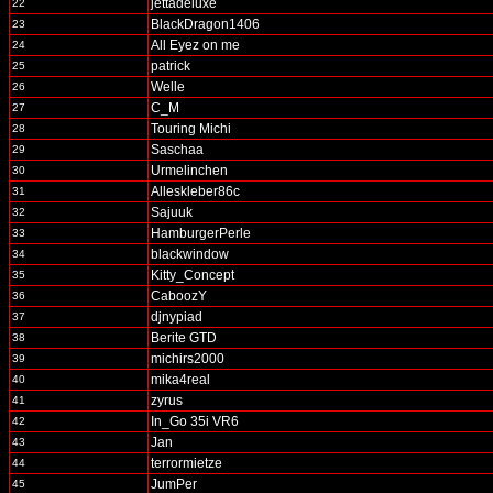
jettadeluxe
22
BlackDragon1406
23
All Eyez on me
24
patrick
25
Welle
26
C_M
27
Touring Michi
28
Saschaa
29
Urmelinchen
30
Alleskleber86c
31
Sajuuk
32
HamburgerPerle
33
blackwindow
34
Kitty_Concept
35
CaboozY
36
djnypiad
37
Berite GTD
38
michirs2000
39
mika4real
40
zyrus
41
In_Go 35i VR6
42
Jan
43
terrormietze
44
JumPer
45