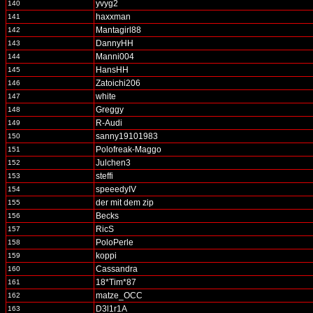
yvyg2
140
haxxman
141
Mantagirl88
142
DannyHH
143
Manni004
144
HansHH
145
Zatoichi206
146
white
147
Greggy
148
R-Audi
149
sanny19101983
150
Polofreak-Maggo
151
Julchen3
152
steffi
153
speeedyIV
154
der mit dem zip
155
Becks
156
RicS
157
PoloPerle
158
koppi
159
Cassandra
160
18*Tim*87
161
matze_OCC
162
D3l1r1A
163