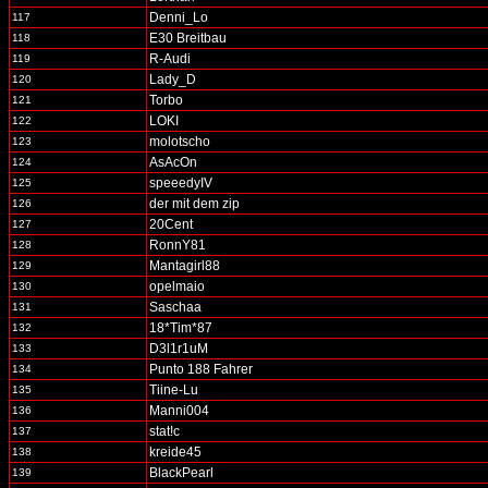
Denni_Lo
117
E30 Breitbau
118
R-Audi
119
Lady_D
120
Torbo
121
LOKI
122
molotscho
123
AsAcOn
124
speeedyIV
125
der mit dem zip
126
20Cent
127
RonnY81
128
Mantagirl88
129
opelmaio
130
Saschaa
131
18*Tim*87
132
D3l1r1uM
133
Punto 188 Fahrer
134
Tiine-Lu
135
Manni004
136
stat!c
137
kreide45
138
BlackPearl
139