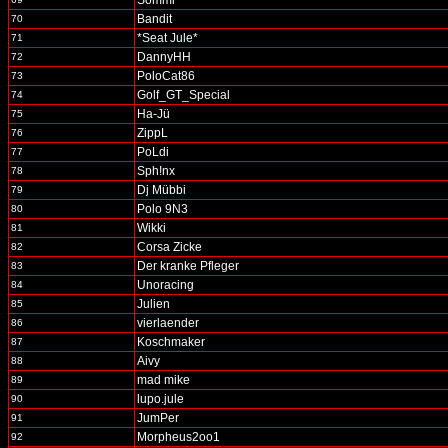
Sommi
Bandit
70
*Seat Jule*
71
DannyHH
72
PoloCat86
73
Golf_GT_Special
74
Ha-Jü
75
ZippL
76
PoLdi
77
Sph!nx
78
Dj Mübbi
79
Polo 9N3
80
Wikki
81
Corsa Zicke
82
Der kranke Pfleger
83
Unoracing
84
Julien
85
vierlaender
86
Koschmaker
87
Aivy
88
mad mike
89
lupo.jule
90
JumPer
91
Morpheus2oo1
92