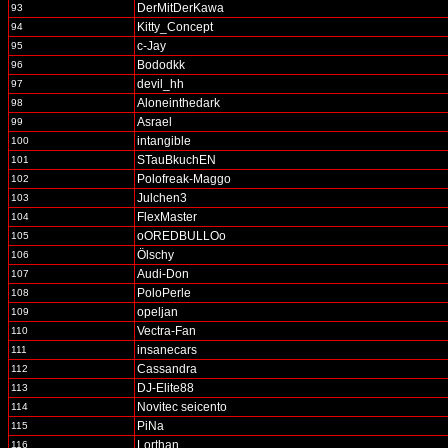
DerMitDerKawa
93
Kitty_Concept
94
c-Jay
95
Bododkk
96
devil_hh
97
Aloneinthedark
98
Asrael
99
intangible
100
STauBkuchEN
101
Polofreak-Maggo
102
Julchen3
103
FlexMaster
104
oOREDBULLOo
105
Ölschy
106
Audi-Don
107
PoloPerle
108
opeljan
109
Vectra-Fan
110
insanecars
111
Cassandra
112
DJ-Elite88
113
Novitec seicento
114
PiNa
115
Lorthan
116