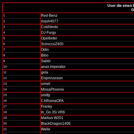
User die einen 
G
Red-Benz
1
mash4077
2
ColdVento
3
DJ-Furgy
4
Opeltreter
5
SciroccoZ400
6
Odin
7
Bibo
8
Sabbi
9
anax imperator
10
gela
11
Eisprinzessin
12
urmel
13
MissaPhoenix
14
smitty
15
CARismaOPA
16
Franky
17
In_Go 35i VR6
18
Markus W201
19
BlackDragon1406
20
Welle
21