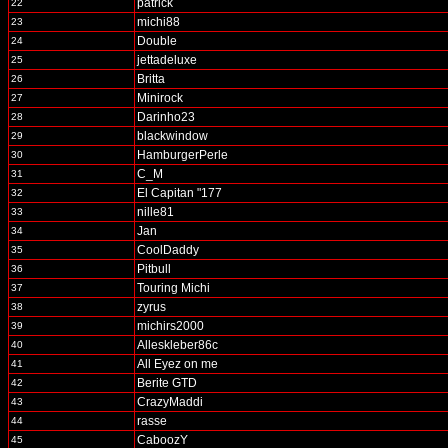
patrick
22
michi88
23
Double
24
jettadeluxe
25
Britta
26
Minirock
27
Darinho23
28
blackwindow
29
HamburgerPerle
30
C_M
31
El Capitan "177
32
nille81
33
Jan
34
CoolDaddy
35
Pitbull
36
Touring Michi
37
zyrus
38
michirs2000
39
Alleskleber86c
40
All Eyez on me
41
Berite GTD
42
CrazyMaddi
43
rasse
44
CaboozY
45