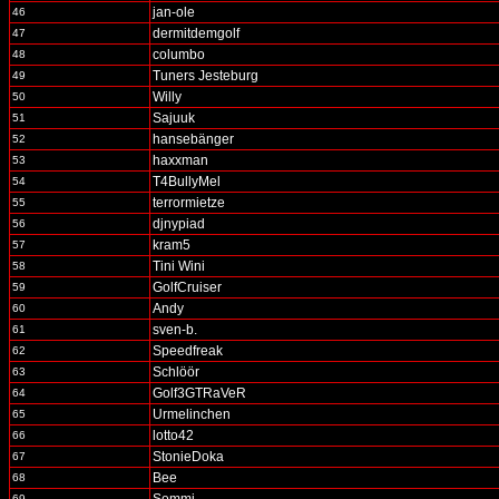
jan-ole
46
dermitdemgolf
47
columbo
48
Tuners Jesteburg
49
Willy
50
Sajuuk
51
hansebänger
52
haxxman
53
T4BullyMel
54
terrormietze
55
djnypiad
56
kram5
57
Tini Wini
58
GolfCruiser
59
Andy
60
sven-b.
61
Speedfreak
62
Schlöör
63
Golf3GTRaVeR
64
Urmelinchen
65
lotto42
66
StonieDoka
67
Bee
68
69