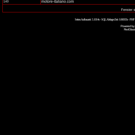
motore-italiano.com
140
Fenster 
Seiten Aufbauzeit: 5.1014s - SQL Abfrage-Zeit: 0.86933s - PH
Powered by
RedGlass