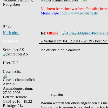
Wohnort: Hamburg /
Der Admin sieht alles !!
Neugraben
Nüchtern betrachtet war besoffen alles besse
Meine Page :
http://www.red-benz.de
8 / 23
Nach oben
Ist:
Offline
CaboozY
Verfasst am: 04.12.2011 - 20:39 / Post Nr
Schrauber AS
ich drücke dir die daumen .....
User-ID:2
Geschlecht:
Alter: 40
Anmeldungsdatum:
27.02.2006
_____Signatur______________________
Letzter Besuch:
14.01.2016 - 19:22
Warum werden wir öfters angehalten als ihr
Beiträge: 214
Ganz einfach, unsere Autos sind einfach sc