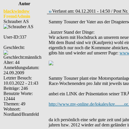
Autor
blackwindow
Verfasst am: 04.12.2011 - 14:50 / Post Nr
FremdAdmin
Schrauber AS
Sammy Tosuner der Vater aus der Dragstersce
..kurzer Stand der Dinge:
User-ID:337
Wir ackern mit Hochdruck an unserem neue
Mit dem Bund sind wir (Kaufpreis) wohl ein
Geschlecht:
eigentlich nur noch die Kommune abnicken, 
gibts hin und wieder auf unserer Page:
www.
Alter: 44
Anmeldungsdatum:
24.09.2009
Letzter Besuch:
Sammy Tosuner plant eine Motorsportanlage
10.03.2022 - 21:43
Race-Wochenenden pro Jahr mit jeweils tau
Beiträge: 246
Benutzte Worte:
anbei ein LINK der Präsentation seiner T
12444
Themen: 49
http://www.mv-online.de/lokales/kre......
Wohnort:
Nordland/Bramfeld
da ich persönlich eine sehr gute zeit und j
jahren bzw. 2012 wieder auf dem geländer i