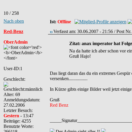
10 / 258
Nach oben
Ist:
Offline
Red-Benz
Verfasst am: 30.06.2007 - 21:56 / Post Nr
OberAdmin
Zitat: anax imperator hat Folg
Na da hatte ich aber schon vor e
Gruß Hajo!
User-ID:1
Das liegt daran das du ein extremes Gespür 
versenken................
Geschlecht:
In Kürze gibts einige Bilder weil jetzt einig
Alter: 69
Anmeldungsdatum:
Gruß
27.02.2006
Red Benz
Letzter Besuch:
Gestern
- 13:47
_____Signatur______________________
Beiträge: 4255
Benutzte Worte:
266118
Der Admin sieht alles !!