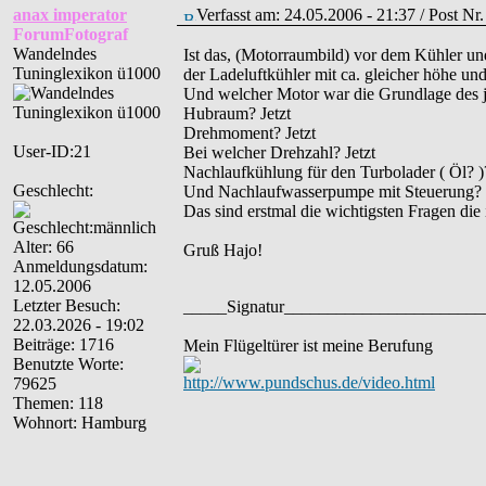
anax imperator
Verfasst am: 24.05.2006 - 21:37 / Post Nr
ForumFotograf
Wandelndes
Ist das, (Motorraumbild) vor dem Kühler un
Tuninglexikon ü1000
der Ladeluftkühler mit ca. gleicher höhe un
Und welcher Motor war die Grundlage des j
Hubraum? Jetzt
Drehmoment? Jetzt
User-ID:21
Bei welcher Drehzahl? Jetzt
Nachlaufkühlung für den Turbolader ( Öl? )
Geschlecht:
Und Nachlaufwasserpumpe mit Steuerung?
Das sind erstmal die wichtigsten Fragen die 
Alter: 66
Gruß Hajo!
Anmeldungsdatum:
12.05.2006
Letzter Besuch:
_____Signatur______________________
22.03.2026 - 19:02
Beiträge: 1716
Mein Flügeltürer ist meine Berufung
Benutzte Worte:
http://www.pundschus.de/video.html
79625
Themen: 118
Wohnort: Hamburg