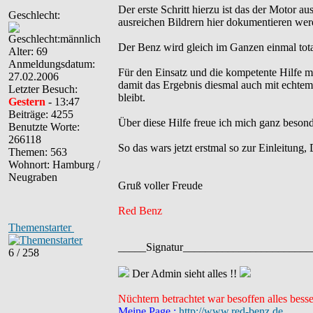
Der erste Schritt hierzu ist das der Motor 
Geschlecht:
ausreichen Bildrern hier dokumentieren wer
Der Benz wird gleich im Ganzen einmal total
Alter: 69
Anmeldungsdatum:
Für den Einsatz und die kompetente Hilfe
27.02.2006
damit das Ergebnis diesmal auch mit echtem
Letzter Besuch:
bleibt.
Gestern
- 13:47
Beiträge: 4255
Über diese Hilfe freue ich mich ganz besonde
Benutzte Worte:
266118
So das wars jetzt erstmal so zur Einleitung, 
Themen: 563
Wohnort: Hamburg /
Neugraben
Gruß voller Freude
Red Benz
Themenstarter
_____Signatur______________________
6 / 258
Der Admin sieht alles !!
Nüchtern betrachtet war besoffen alles besse
Meine Page :
http://www.red-benz.de