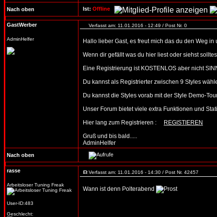
Ist:
Offline
Nach oben
GastWerber
Verfasst am: 11.01.2016 - 12:49 / Post Nr. 0
AdminHelfer
Hallo lieber Gast, es freut mich das du den Weg in
Wenn dir gefällt was du hier liest oder siehst soll
Eine Registrierung ist KOSTENLOS aber nicht SIN
Du kannst als Registrierter zwischen 9 Styles wäh
Du kannst die Styles vorab mit der Style Demo-T
Unser Forum bietet viele extra Funktionen und Statist
Hier lang zum Registrieren :
REGISTIEREN
Gruß und bis bald.....
AdminHelfer
Nach oben
rasse
Verfasst am: 11.01.2016 - 14:30 / Post Nr. 42457
Arbeitsloser Tuning Freak
Wann ist denn Polterabend
User-ID:483
Geschlecht: