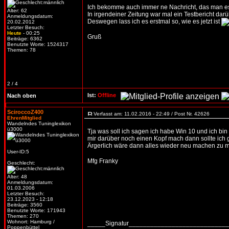
Ich bekomme auch immer ne Nachricht, das man es 
Alter: 62
In irgendeiner Zeitung war mal ein Testbericht dar
Anmeldungsdatum:
Deswegen lass ich es erstmal so, wie es jetzt ist
20.02.2012
Letzter Besuch:
Heute
- 00:25
Gruß
Beiträge: 6362
Benutzte Worte: 1524317
Themen: 78
2 / 4
Ist:
Offline
Nach oben
SciroccoZ400
Verfasst am: 11.02.2016 - 22:49 / Post Nr. 42626
EhrenMitglied
Wandelndes Tuninglexikon
ü3000
Tja was soll ich sagen ich habe Win 10 und ich bi
mir darüber noch einen Kopf mach dann sollte ich g
Ärgerlich wäre dann alles wieder neu machen zu m
User-ID:5
Mfg Franky
Geschlecht:
Alter: 48
Anmeldungsdatum:
01.03.2006
Letzter Besuch:
23.12.2023 - 12:18
Beiträge: 3560
Benutzte Worte: 171943
Themen: 270
Wohnort: Hamburg /
_____Signatur___________________________
Poppenbüttel