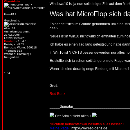
OberAdmin
Windows10 ist ja nun seit einiger Zeit auf dem Mark
Was hat MicroFlop sich d
User-ID:1
Geschlecht:
Es handelt sich im Grunde genommen um eine Mischu
das ?
Alter: 69
Anmeldungsdatum:
27.02.2006
Neues ist in Win10 nicht wirklich enthalten zumind
Letzter Besuch:
Gestern
- 13:47
Ich habe es einen Tag lang getestet und hatte dann
Beiträge: 4255
Benutzte Worte: 266118
Themen: 563
In Win10 ist NICHTS besser geworden nur alles noc
Wohnort: Hamburg /
Neugraben
Es stellte sich ja schon seit längerem die Frage wa
Wenn ich eine derartig enge Bindung mit Microsoft
1 / 4
Gruß
Red Benz
_____Signatur___________________________
Der Admin sieht alles !!
Nüchtern betrachtet war besoffen alles besser !
Meine Page :
http://www.red-benz.de