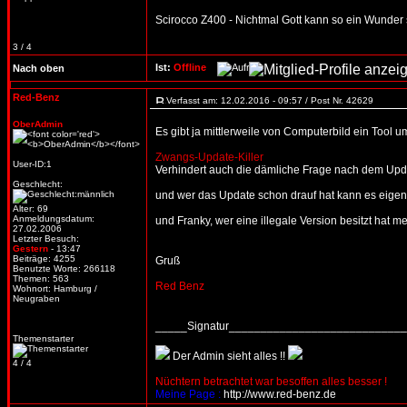
Scirocco Z400 - Nichtmal Gott kann so ein Wunder 
3 / 4
Ist:
Offline
Nach oben
Red-Benz
Verfasst am: 12.02.2016 - 09:57 / Post Nr. 42629
OberAdmin
Es gibt ja mittlerweile von Computerbild ein Tool 
Zwangs-Update-Killer
User-ID:1
Verhindert auch die dämliche Frage nach dem Update....
Geschlecht:
und wer das Update schon drauf hat kann es eigent
Alter: 69
Anmeldungsdatum:
und Franky, wer eine illegale Version besitzt hat 
27.02.2006
Letzter Besuch:
Gestern
- 13:47
Beiträge: 4255
Gruß
Benutzte Worte: 266118
Themen: 563
Red Benz
Wohnort: Hamburg /
Neugraben
_____Signatur___________________________
Themenstarter
Der Admin sieht alles !!
4 / 4
Nüchtern betrachtet war besoffen alles besser !
Meine Page :
http://www.red-benz.de