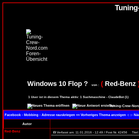
Tuning
Windows 10 Flop ?
(
Red-Benz
von :
1
User ist in diesem Thema aktiv:
1
Suchmaschine - ClaudeBot (1)
Tuning-Crew-Nord
Facebook - Mobbing - Adresse rauskriegen
<< Vorheriges Thema anzeigen -: :- N
Autor
Red-Benz
Verfasst am: 11.01.2016 - 12:49 / Post Nr. 42456
Titel: