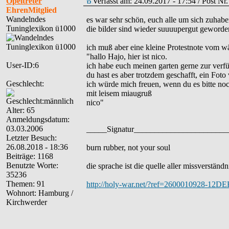
Opeltreter
Verfasst am: 24.09.2017 - 17:54 / Post N
EhrenMitglied
Wandelndes
es war sehr schön, euch alle um sich zuhabe
Tuninglexikon ü1000
die bilder sind wieder suuuupergut geworde
ich muß aber eine kleine Protestnote vom wä
"hallo Hajo, hier ist nico.
User-ID:6
ich habe euch meinen garten gerne zur verf
du hast es aber trotzdem geschafft, ein Fot
Geschlecht:
ich würde mich freuen, wenn du es bitte no
mit leisem miaugruß
nico"
Alter: 65
Anmeldungsdatum:
03.03.2006
_____Signatur______________________
Letzter Besuch:
26.08.2018 - 18:36
burn rubber, not your soul
Beiträge: 1168
Benutzte Worte:
die sprache ist die quelle aller missverständn
35236
Themen: 91
http://holy-war.net/?ref=2600010928-12
Wohnort: Hamburg /
Kirchwerder