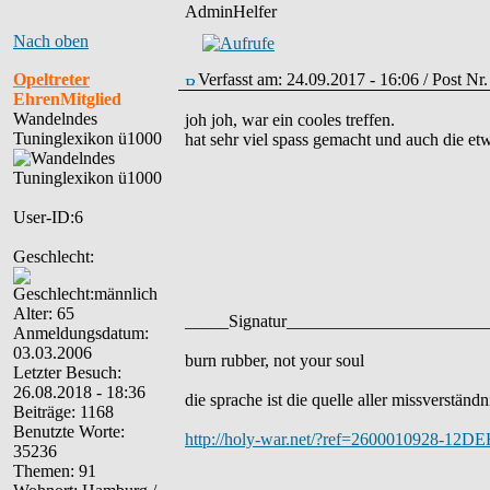
AdminHelfer
Nach oben
Opeltreter
Verfasst am: 24.09.2017 - 16:06 / Post N
EhrenMitglied
Wandelndes
joh joh, war ein cooles treffen.
Tuninglexikon ü1000
hat sehr viel spass gemacht und auch die et
User-ID:6
Geschlecht:
Alter: 65
_____Signatur______________________
Anmeldungsdatum:
03.03.2006
burn rubber, not your soul
Letzter Besuch:
26.08.2018 - 18:36
die sprache ist die quelle aller missverständn
Beiträge: 1168
Benutzte Worte:
http://holy-war.net/?ref=2600010928-12
35236
Themen: 91