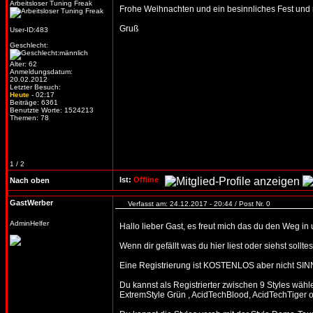
Arbeitsloser Tuning Freak
Frohe Weihnachten und ein besinnliches Fest und n
Gruß
User-ID:483
Geschlecht:
Alter: 62
Anmeldungsdatum:
20.02.2012
Letzter Besuch:
Heute
- 02:17
Beiträge: 6361
Benutzte Worte: 1524213
Themen: 78
1 / 2
Ist:
Offline
Nach oben
GastWerber
Verfasst am: 24.12.2017 - 20:44 / Post Nr. 0
AdminHelfer
Hallo lieber Gast, es freut mich das du den Weg in
Wenn dir gefällt was du hier liest oder siehst soll
Eine Registrierung ist KOSTENLOS aber nicht SIN
Du kannst als Registrierter zwischen 9 Styles wäh
ExtremStyle Grün , AcidTechBlood, AcidTechTiger o