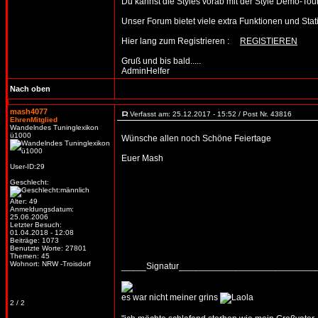
Du kannst die Styles vorab mit der Style Demo-T
Unser Forum bietet viele extra Funktionen und Statist
Hier lang zum Registrieren :
REGISTIEREN
Gruß und bis bald.....
AdminHelfer
Nach oben
mash4077
Verfasst am: 25.12.2017 - 15:52 / Post Nr. 43816
EhrenMitglied
Wandelndes Tuninglexikon
ü1000
Wünsche allen noch Schöne Feiertage
Euer Mash
User-ID:29
Geschlecht:
Alter: 49
Anmeldungsdatum:
25.06.2006
Letzter Besuch:
01.04.2018 - 12:08
Beiträge: 1073
Benutzte Worte: 27801
Themen: 45
Wohnort: NRW -Troisdorf
_____Signatur___________________________
es war nicht meiner grins
2 / 2