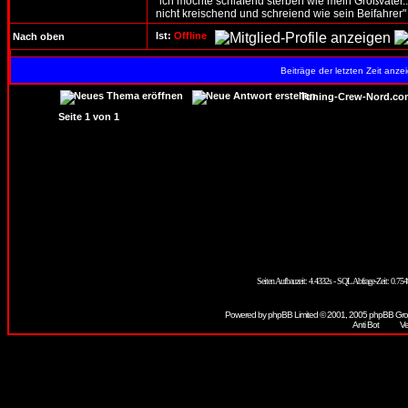
"ich möchte schlafend sterben wie mein Großvater....
nicht kreischend und schreiend wie sein Beifahrer"
Ist:
Offline
Nach oben
Beiträge der letzten Zeit anz
Tuning-Crew-Nord.co
Seite
1
von
1
Seiten Aufbauzeit: 4.4332s - SQL Abfrage-Zeit: 0.
Powered by
phpBB
Limited © 2001, 2005 phpBB Grou
Vere