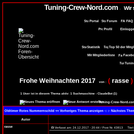
Tuning-Crew-Nord.com
Wir 
-
Portal
Forum
FAQ
Profil
Einlogge
Statistik
Top 50 der Mitg
Mitgliederliste
Facebo
Tunin
Frohe Weihnachten 2017
(
rasse
)
von :
1
User ist in diesem Thema aktiv:
1
Suchmaschine - ClaudeBot (1)
Tuning-Crew-Nord.co
Oldtimer Rotes Nummernschild
<< Vorheriges Thema anzeigen -: :- Nächstes Th
Autor
rasse
Verfasst am: 24.12.2017 - 20:44 / Post Nr. 43813
Titel