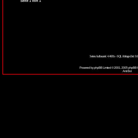
Seite
1
von
1
Seiten Aufbauzeit: 4.4681s - SQL Abfrage-Zeit: 
Powered by
phpBB
Limited © 2001, 2005 phpBB G
V