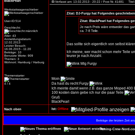
BlackPearl
Verfasst am: 13.02.2013 - 20:22 / Post Nr. 41481
Titel:
Werkstattwagenschieber
Zitat: DJ-Furgy hat Folgendes geschrieben
Zitat: BlackPearl hat Folgendes g
User-ID:514
Je nach Preis wäre entweder das ganz
Geschlecht:
ca. 7-8 Teile.
Alter: 43
Anmeldungsdatum:
12.02.2013
Das sollte sich eigentlich von selbst klär
Letzter Besuch:
16.06.2015 - 11:20
Ich meine, wer macht schon mehr Teile und
Beiträge: 10
teurer je nach Anzahl.
Benutzte Worte: 909
Themen: 3
Wohnort: Hamburg / Harburg
Mlg Furgy
Themenstarter
Moin
Da hast du recht Furgy
4 / 4
Ich meinte damit wenn z.B. das ganze Moped 400 E
100 kosten dann gebe ich nur die paar Teile
Gruß
BlackPearl
Ist:
Offline
Nach oben
Beiträge der letzten Zeit a
Tuning-Crew-Nord.co