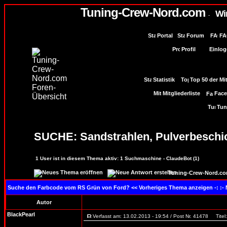
Tuning-Crew-Nord.com
Wi
-
Portal
Forum
FA
Profil
Einlog
Statistik
Top 50 der Mi
Mitgliederliste
Face
Tun
SUCHE: Sandstrahlen, Pulverbeschic
1
User ist in diesem Thema aktiv:
1
Suchmaschine - ClaudeBot (1)
Tuning-Crew-Nord.co
Suche den Farbcode vom RS Grün von Ford?
<< Vorheriges Thema anzeigen -: :
Autor
BlackPearl
Verfasst am: 13.02.2013 - 19:54 / Post Nr. 41478
Titel: