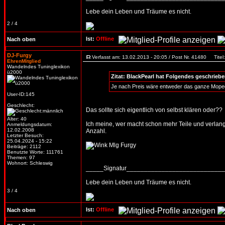
Lebe dein Leben und Träume es nicht.
2 / 4
Ist:
Offline
Nach oben
DJ-Furgy
Verfasst am: 13.02.2013 - 20:05 / Post Nr. 41480
Titel:
EhrenMitglied
Wandelndes Tuninglexikon
ü2000
Zitat: BlackPearl hat Folgendes geschriebe
Je nach Preis wäre entweder das ganze Moped (c
User-ID:145
Geschlecht:
Das sollte sich eigentlich von selbst klären oder??
Alter: 40
Ich meine, wer macht schon mehr Teile und verlangt
Anmeldungsdatum:
12.02.2008
Anzahl.
Letzter Besuch:
25.04.2024 - 15:22
Mlg Furgy
Beiträge: 2112
Benutzte Worte: 111761
Themen: 97
Wohnort: Schleswig
_____Signatur___________________________
Lebe dein Leben und Träume es nicht.
3 / 4
Ist:
Offline
Nach oben