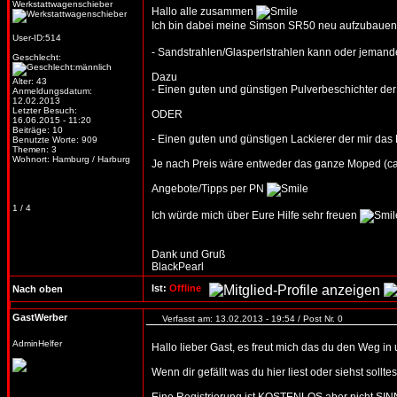
Werkstattwagenschieber
Hallo alle zusammen
Ich bin dabei meine Simson SR50 neu aufzubaue
User-ID:514
- Sandstrahlen/Glasperlstrahlen kann oder jeman
Geschlecht:
Dazu
Alter: 43
- Einen guten und günstigen Pulverbeschichter der
Anmeldungsdatum:
12.02.2013
Letzter Besuch:
ODER
16.06.2015 - 11:20
Beiträge: 10
- Einen guten und günstigen Lackierer der mir da
Benutzte Worte: 909
Themen: 3
Wohnort: Hamburg / Harburg
Je nach Preis wäre entweder das ganze Moped (ca.13
Angebote/Tipps per PN
1 / 4
Ich würde mich über Eure Hilfe sehr freuen
Dank und Gruß
BlackPearl
Ist:
Offline
Nach oben
GastWerber
Verfasst am: 13.02.2013 - 19:54 / Post Nr. 0
AdminHelfer
Hallo lieber Gast, es freut mich das du den Weg in
Wenn dir gefällt was du hier liest oder siehst soll