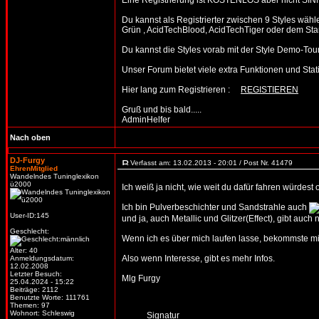
Eine Registrierung ist KOSTENLOS aber nicht SIN
Du kannst als Registrierter zwischen 9 Styles wäh
Grün , AcidTechBlood, AcidTechTiger oder dem Stan
Du kannst die Styles vorab mit der Style Demo-T
Unser Forum bietet viele extra Funktionen und Statist
Hier lang zum Registrieren :
REGISTIEREN
Gruß und bis bald.....
AdminHelfer
Nach oben
DJ-Furgy
Verfasst am: 13.02.2013 - 20:01 / Post Nr. 41479
EhrenMitglied
Wandelndes Tuninglexikon
ü2000
Ich weiß ja nicht, wie weit du dafür fahren würdest
Ich bin Pulverbeschichter und Sandstrahle auch
User-ID:145
und ja, auch Metallic und Glitzer(Effect), gibt auch
Geschlecht:
Wenn ich es über mich laufen lasse, bekommste min
Alter: 40
Also wenn Interesse, gibt es mehr Infos.
Anmeldungsdatum:
12.02.2008
Letzter Besuch:
Mlg Furgy
25.04.2024 - 15:22
Beiträge: 2112
Benutzte Worte: 111761
Themen: 97
Wohnort: Schleswig
_____Signatur___________________________