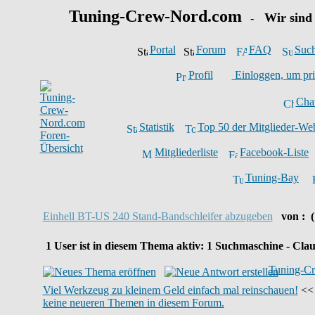
Tuning-Crew-Nord.com
Wir sind
-
Portal
Forum
FAQ
Suc
Profil
Einloggen, um pri
Cha
Statistik
Top 50 der Mitglieder-We
Mitgliederliste
Facebook-Liste
Tuning-Bay
Einhell BT-US 240 Stand-Bandschleifer abzugeben
von :
1
User ist in diesem Thema aktiv:
1
Suchmaschine - Clau
Tuning-Cr
Viel Werkzeug zu kleinem Geld einfach mal reinschauen!
<< 
keine neueren Themen in diesem Forum.