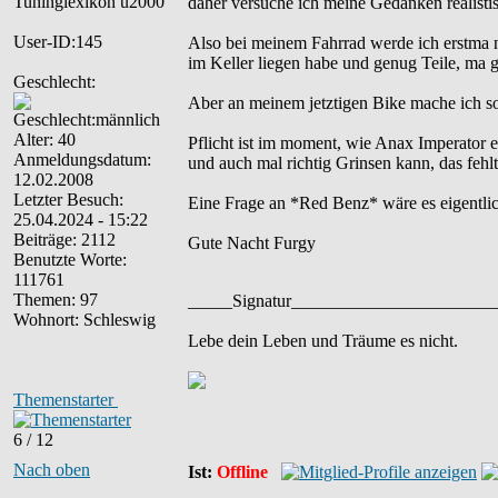
daher versuche ich meine Gedanken realistis
User-ID:145
Also bei meinem Fahrrad werde ich erstma 
im Keller liegen habe und genug Teile, ma gu
Geschlecht:
Aber an meinem jetztigen Bike mache ich sow
Alter: 40
Pflicht ist im moment, wie Anax Imperator e
Anmeldungsdatum:
und auch mal richtig Grinsen kann, das feh
12.02.2008
Letzter Besuch:
Eine Frage an *Red Benz* wäre es eigentlic
25.04.2024 - 15:22
Beiträge: 2112
Gute Nacht Furgy
Benutzte Worte:
111761
Themen: 97
_____Signatur______________________
Wohnort: Schleswig
Lebe dein Leben und Träume es nicht.
Themenstarter
6 / 12
Nach oben
Ist:
Offline