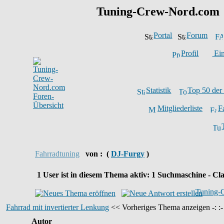
Tuning-Crew-Nord.com
Portal
Forum
Profil
Ein
Statistik
Top 50 der
Mitgliederliste
F
Fahrradtuning
von :
(
DJ-Furgy
)
1
User ist in diesem Thema aktiv:
1
Suchmaschine - Cla
Tuning-
Fahrrad mit invertierter Lenkung
<< Vorheriges Thema anzeigen -: :
Autor