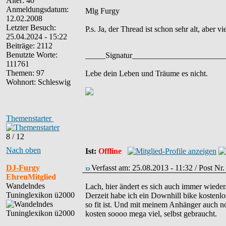
Alter: 40
Anmeldungsdatum:
Mlg Furgy
12.02.2008
Letzter Besuch:
P.s. Ja, der Thread ist schon sehr alt, aber
25.04.2024 - 15:22
Beiträge: 2112
Benutzte Worte:
_____Signatur______________________
111761
Themen: 97
Lebe dein Leben und Träume es nicht.
Wohnort: Schleswig
Themenstarter
8 / 12
Nach oben
Ist:
Offline
DJ-Furgy
Verfasst am: 25.08.2013 - 11:32 / Post Nr
EhrenMitglied
Wandelndes
Lach, hier ändert es sich auch immer wieder
Tuninglexikon ü2000
Derzeit habe ich ein Downhill bike kostenlos
so fit ist. Und mit meinem Anhänger auch no
kosten soooo mega viel, selbst gebraucht.