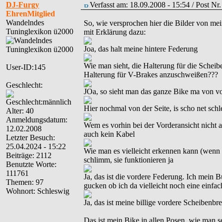
DJ-Furgy
Verfasst am: 18.09.2008 - 15:54 / Post N
EhrenMitglied
Wandelndes
So, wie versprochen hier die Bilder von m
Tuninglexikon ü2000
mit Erklärung dazu:
Joa, das halt meine hintere Federung
Wie man sieht, die Halterung für die Scheiben
User-ID:145
Halterung für V-Brakes anzuschweißen???
Geschlecht:
JOa, so sieht man das ganze Bike ma von vo
Hier nochmal von der Seite, is scho net schl
Alter: 40
Anmeldungsdatum:
Wem es vorhin bei der Vorderansicht nicht a
12.02.2008
auch kein Kabel
Letzter Besuch:
25.04.2024 - 15:22
Wie man es vielleicht erkennen kann (wenn m
Beiträge: 2112
schlimm, sie funktionieren ja
Benutzte Worte:
111761
Ja, das ist die vordere Federung. Ich mein Bu
Themen: 97
gucken ob ich da vielleicht noch eine einf
Wohnort: Schleswig
Ja, das ist meine billige vordere Scheibenbre
Das ist mein Bike in allen Posen, wie man se