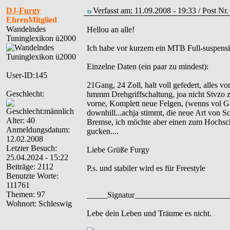
DJ-Furgy
Verfasst am: 11.09.2008 - 19:33 / Post Nr
EhrenMitglied
Wandelndes
Hellou an alle!
Tuninglexikon ü2000
Ich habe vor kurzem ein MTB Full-suspensio
Einzelne Daten (ein paar zu mindest):
User-ID:145
21Gang, 24 Zoll, halt voll gefedert, alles 
Geschlecht:
hmmm Drehgriffschaltung, joa nicht Stvzo zul
vorne, Komplett neue Felgen, (wenns vol Ge
downhill...achja stimmt, die neue Art von S
Alter: 40
Bremse, ich möchte aber einen zum Hochschal
Anmeldungsdatum:
gucken....
12.02.2008
Letzter Besuch:
Liebe Grüße Furgy
25.04.2024 - 15:22
Beiträge: 2112
P.s. und stabiler wird es für Freestyle
Benutzte Worte:
111761
Themen: 97
_____Signatur______________________
Wohnort: Schleswig
Lebe dein Leben und Träume es nicht.