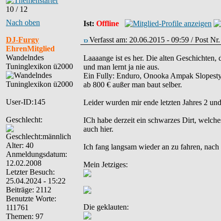
10 / 12
Nach oben
Ist:
Offline
DJ-Furgy
Verfasst am: 20.06.2015 - 09:59 / Post N
EhrenMitglied
Wandelndes
Laaaange ist es her. Die alten Geschichten, 
Tuninglexikon ü2000
und man lernt ja nie aus.
Ein Fully: Enduro, Onooka Ampak Slopestyl
ab 800 € außer man baut selber.
User-ID:145
Leider wurden mir ende letzten Jahres 2 und 
Geschlecht:
ICh habe derzeit ein schwarzes Dirt, welche
auch hier.
Alter: 40
Ich fang langsam wieder an zu fahren, nach 
Anmeldungsdatum:
12.02.2008
Mein Jetziges:
Letzter Besuch:
25.04.2024 - 15:22
Beiträge: 2112
Benutzte Worte:
Die geklauten:
111761
Themen: 97