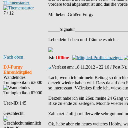
Themenstarter
vordere total abgenutzt ist und das die vorde
7 / 12
Mit lieben Grüßen Furgy
_____Signatur______________________
Lebe dein Leben und Träume es nicht.
Nach oben
Ist:
Offline
DJ-Furgy
Verfasst am: 18.11.2012 - 22:16 / Post Nr
EhrenMitglied
Wandelndes
Lach, wenn ich mir mein Beitrag so durchlese
Tuninglexikon ü2000
derzeit wieder haben will. Dass da auf den 
so interessant. V-Brakes finde ich, wieso au
Derzeit habe ich ein 26er, meine 24 Gang v
User-ID:145
Bike zu ende zu zerlegen. Möchte wieder Fu
Geschlecht:
Zahnarzt läuft ja mittlerweile sehr gut und
Ok, habe aber ein neues weiteres Hobby, wa