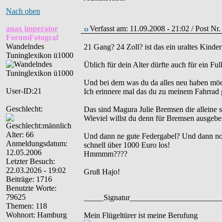
Nach oben
anax imperator
Verfasst am: 11.09.2008 - 21:02 / Post Nr
ForumFotograf
Wandelndes
21 Gang? 24 Zoll? ist das ein uraltes Kinde
Tuninglexikon ü1000
Üblich für dein Alter dürfte auch für ein Ful
Und bei dem was du da alles neu haben möch
User-ID:21
Ich erinnere mal das du zu meinem Fahrrad 
Geschlecht:
Das sind Magura Julie Bremsen die alleine
Wieviel willst du denn für Bremsen ausgeben
Alter: 66
Und dann ne gute Federgabel? Und dann noc
Anmeldungsdatum:
schnell über 1000 Euro los!
12.05.2006
Hmmmm????
Letzter Besuch:
22.03.2026 - 19:02
Gruß Hajo!
Beiträge: 1716
Benutzte Worte:
79625
_____Signatur______________________
Themen: 118
Wohnort: Hamburg
Mein Flügeltürer ist meine Berufung