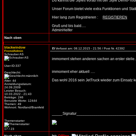
Du kannst die Styles vorab mit der Style Demo-T
Unser Forum bietet viele extra Funktionen und Statist
Hier lang zum Registrieren :
REGISTIEREN
Gruß und bis bald.....
AdminHelfer
Nach oben
blackwindow
Verfasst am: 08.12.2015 - 21:56 / Post Nr. 42392
FremdAdmin
Schrauber AS
immoment stehen anderen sachen an erster stelle...
User-ID:337
immoment eher aktuell .....
Geschlecht:
Das wohl 2016 sein JetTruck wieder zum Einsatz ko
Alter: 44
Anmeldungsdatum:
24.09.2009
Letzter Besuch:
10.03.2022 - 21:43
Beiträge: 246
Benutzte Worte: 12444
Themen: 49
Wohnort: Nordland/Bramfeld
_____Signatur___________________________
Themenstarter
17 / 23
Ist:
Offline