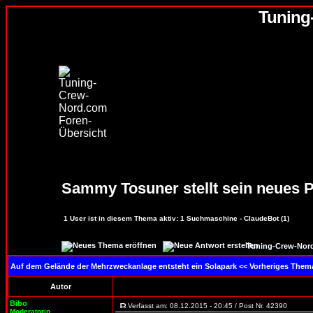
Tuning
Sammy Tosuner stellt sein neues P
1
User ist in diesem Thema aktiv:
1
Suchmaschine - ClaudeBot (1)
Tuning-Crew-Nord
Auf dem Gelände der Mehrzweckanlage entsteht ein Solapark
<< Vorheriges Thema
Autor
Bibo
Verfasst am: 08.12.2015 - 20:45 / Post Nr. 42390
Moderatorin