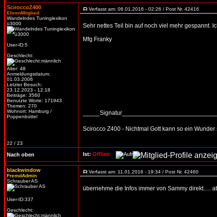
SciroccoZ400
Verfasst am: 06.01.2016 - 02:26 / Post Nr. 42416
EhrenMitglied
Wandelndes Tuninglexikon
ü3000
Sehr nettes Teil bin auf noch viel mehr gespannt. 
Mfg Franky
User-ID:5
Geschlecht:
Alter: 48
Anmeldungsdatum:
01.03.2006
Letzter Besuch:
23.12.2023 - 12:18
Beiträge: 3560
Benutzte Worte: 171943
Themen: 270
Wohnort: Hamburg /
_____Signatur___________________________
Poppenbüttel
Scirocco Z400 - Nichtmal Gott kann so ein Wunder 
22 / 23
Ist:
Offline
Nach oben
blackwindow
Verfasst am: 11.01.2016 - 19:34 / Post Nr. 42460
FremdAdmin
Schrauber AS
übernehme die Infos immer von Sammy direkt..... 
User-ID:337
Geschlecht: