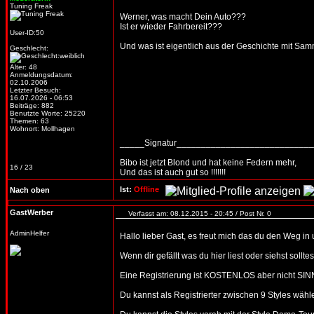
Tuning Freak
Werner, was macht Dein Auto???
Ist er wieder Fahrbereit???
User-ID:50
Und was ist eigentlich aus der Geschichte mit Sa
Geschlecht:
Alter: 48
Anmeldungsdatum:
02.10.2006
Letzter Besuch:
16.07.2026 - 06:53
Beiträge: 882
Benutzte Worte: 25220
Themen: 63
Wohnort: Mollhagen
_____Signatur___________________________
Bibo ist jetzt Blond und hat keine Federn mehr,
16 / 23
Und das ist auch gut so !!!!!!!
Ist:
Offline
Nach oben
GastWerber
Verfasst am: 08.12.2015 - 20:45 / Post Nr. 0
AdminHelfer
Hallo lieber Gast, es freut mich das du den Weg in
Wenn dir gefällt was du hier liest oder siehst soll
Eine Registrierung ist KOSTENLOS aber nicht SIN
Du kannst als Registrierter zwischen 9 Styles wäh