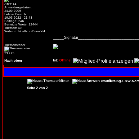
Alter: 44
Anmeldungsdatum:
24.09.2009
Letzter Besuch:
10.03.2022 - 21:43
Beiträge: 246
Benutzte Worte: 12444
Themen: 49
Wohnort: Nordland/Bramfeld
_____Signatur___________________________
Themenstarter
23 / 23
Ist:
Offline
Nach oben
Tuning-Crew-Nord
Seite
2
von
2