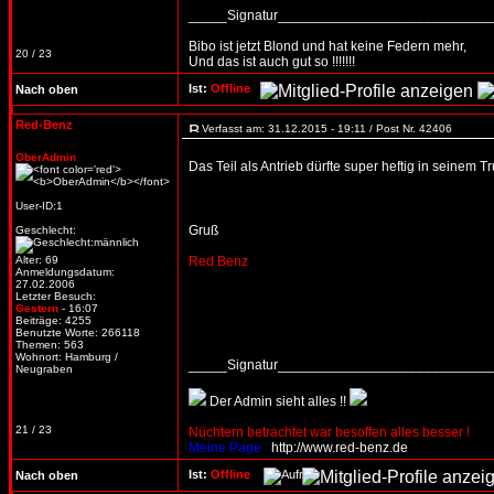
_____Signatur___________________________
Bibo ist jetzt Blond und hat keine Federn mehr,
20 / 23
Und das ist auch gut so !!!!!!!
Ist:
Offline
Nach oben
Red-Benz
Verfasst am: 31.12.2015 - 19:11 / Post Nr. 42406
OberAdmin
Das Teil als Antrieb dürfte super heftig in seinem T
User-ID:1
Gruß
Geschlecht:
Alter: 69
Red Benz
Anmeldungsdatum:
27.02.2006
Letzter Besuch:
Gestern
- 16:07
Beiträge: 4255
Benutzte Worte: 266118
Themen: 563
Wohnort: Hamburg /
_____Signatur___________________________
Neugraben
Der Admin sieht alles !!
21 / 23
Nüchtern betrachtet war besoffen alles besser !
Meine Page :
http://www.red-benz.de
Ist:
Offline
Nach oben