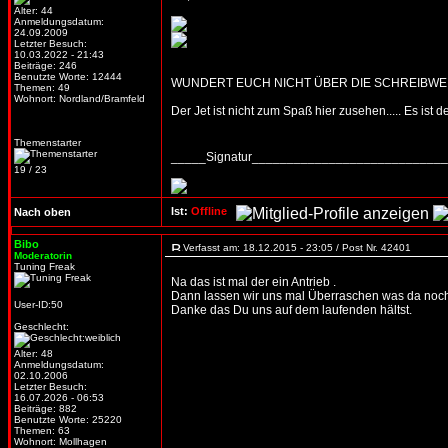
Alter: 44
Anmeldungsdatum:
24.09.2009
Letzter Besuch:
10.03.2022 - 21:43
Beiträge: 246
Benutzte Worte: 12444
WUNDERT EUCH NICHT ÜBER DIE SCHREIBWEISE...
Themen: 49
Wohnort: Nordland/Bramfeld
Der Jet ist nicht zum Spaß hier zusehen..... Es ist 
Themenstarter
_____Signatur___________________________
19 / 23
Ist:
Offline
Nach oben
Bibo
Verfasst am: 18.12.2015 - 23:05 / Post Nr. 42401
Moderatorin
Tuning Freak
Na das ist mal der ein Antrieb .
Dann lassen wir uns mal Überraschen was da noc
User-ID:50
Danke das Du uns auf dem laufenden hältst.
Geschlecht:
Alter: 48
Anmeldungsdatum:
02.10.2006
Letzter Besuch:
16.07.2026 - 06:53
Beiträge: 882
Benutzte Worte: 25220
Themen: 63
Wohnort: Mollhagen