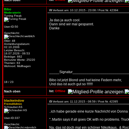
Nach oben
Bibo
Verfasst am: 10.12.2015 - 23:08 / Post Nr. 42394
Moderatorin
Tuning Freak
Ja das ja auch cool.
Dann sind wir mal gespannt.
User-ID:50
Danke
Geschlecht:
Alter: 48
Anmeldungsdatum:
02.10.2006
Letzter Besuch:
16.07.2026 - 06:53
Beiträge: 882
Benutzte Worte: 25220
Themen: 63
Wohnort: Mollhagen
_____Signatur___________________________
Bibo ist jetzt Blond und hat keine Federn mehr,
18 / 23
Und das ist auch gut so !!!!!!!
Ist:
Offline
Nach oben
blackwindow
Verfasst am: 11.12.2015 - 08:59 / Post Nr. 42395
FremdAdmin
Schrauber AS
..ich habe gerade eine kurze Nachricht von Donna F
User-ID:337
"..Martin says if all goes OK with no problems. Tru
Geschlecht:
Na, das ist doch mal ein schöner Nikolkaus.. & Roc