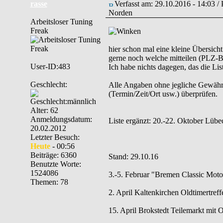
rasse
Verfasst am: 29.10.2016 - 14:03 /
Norden
Arbeitsloser Tuning
Freak
hier schon mal eine kleine Übersich
gerne noch welche mitteilen (PLZ-Be
User-ID:483
Ich habe nichts dagegen, das die List
Geschlecht:
Alle Angaben ohne jegliche Gewähr. B
(Termin/Zeit/Ort usw.) überprüfen.
Alter: 62
Anmeldungsdatum:
Liste ergänzt: 20.-22. Oktober Lü
20.02.2012
Letzter Besuch:
Heute
- 00:56
Beiträge: 6360
Stand: 29.10.16
Benutzte Worte:
1524086
3.-5. Februar "Bremen Classic Mot
Themen: 78
2. April Kaltenkirchen Oldtimertref
15. April Brokstedt Teilemarkt mit 