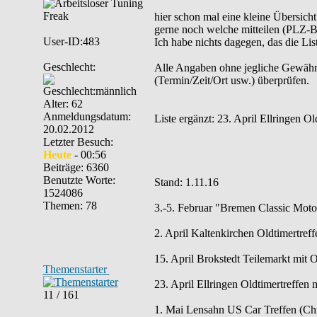
hier schon mal eine kleine Übersich
gerne noch welche mitteilen (PLZ-Be
User-ID:483
Ich habe nichts dagegen, das die List
Geschlecht:
Alle Angaben ohne jegliche Gewähr. B
(Termin/Zeit/Ort usw.) überprüfen.
Alter: 62
Anmeldungsdatum:
Liste ergänzt: 23. April Ellringen O
20.02.2012
Letzter Besuch:
Heute
- 00:56
Beiträge: 6360
Benutzte Worte:
Stand: 1.11.16
1524086
Themen: 78
3.-5. Februar "Bremen Classic Mot
2. April Kaltenkirchen Oldtimertref
15. April Brokstedt Teilemarkt mit 
Themenstarter
23. April Ellringen Oldtimertreffen
11 / 161
1. Mai Lensahn US Car Treffen (Chr