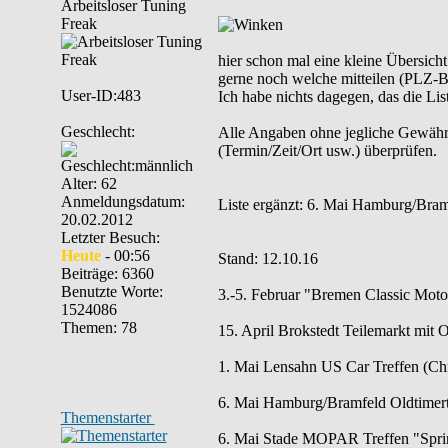
Arbeitsloser Tuning
Freak
hier schon mal eine kleine Übersich
gerne noch welche mitteilen (PLZ-Be
User-ID:483
Ich habe nichts dagegen, das die List
Geschlecht:
Alle Angaben ohne jegliche Gewähr. B
(Termin/Zeit/Ort usw.) überprüfen.
Alter: 62
Anmeldungsdatum:
Liste ergänzt: 6. Mai Hamburg/Bramf
20.02.2012
Letzter Besuch:
Heute
- 00:56
Stand: 12.10.16
Beiträge: 6360
Benutzte Worte:
3.-5. Februar "Bremen Classic Mot
1524086
Themen: 78
15. April Brokstedt Teilemarkt mit 
1. Mai Lensahn US Car Treffen (Chr
6. Mai Hamburg/Bramfeld Oldtimertr
Themenstarter
6. Mai Stade MOPAR Treffen "Spring