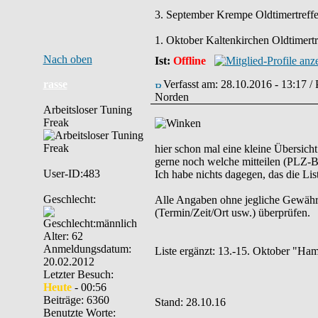
3. September Krempe Oldtimertreff
1. Oktober Kaltenkirchen Oldtimertr
Nach oben
Ist:
Offline
rasse
Verfasst am: 28.10.2016 - 13:17 /
Norden
Arbeitsloser Tuning
Freak
hier schon mal eine kleine Übersich
gerne noch welche mitteilen (PLZ-Be
User-ID:483
Ich habe nichts dagegen, das die List
Geschlecht:
Alle Angaben ohne jegliche Gewähr. B
(Termin/Zeit/Ort usw.) überprüfen.
Alter: 62
Anmeldungsdatum:
Liste ergänzt: 13.-15. Oktober "H
20.02.2012
Letzter Besuch:
Heute
- 00:56
Beiträge: 6360
Stand: 28.10.16
Benutzte Worte: