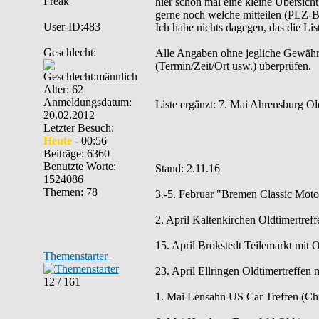
hier schon mal eine kleine Übersich
gerne noch welche mitteilen (PLZ-Be
User-ID:483
Ich habe nichts dagegen, das die List
Geschlecht:
Alle Angaben ohne jegliche Gewähr. B
(Termin/Zeit/Ort usw.) überprüfen.
Alter: 62
Anmeldungsdatum:
Liste ergänzt: 7. Mai Ahrensburg Ol
20.02.2012
Letzter Besuch:
Heute
- 00:56
Beiträge: 6360
Benutzte Worte:
Stand: 2.11.16
1524086
Themen: 78
3.-5. Februar "Bremen Classic Mot
2. April Kaltenkirchen Oldtimertref
15. April Brokstedt Teilemarkt mit 
Themenstarter
23. April Ellringen Oldtimertreffen
12 / 161
1. Mai Lensahn US Car Treffen (Chr