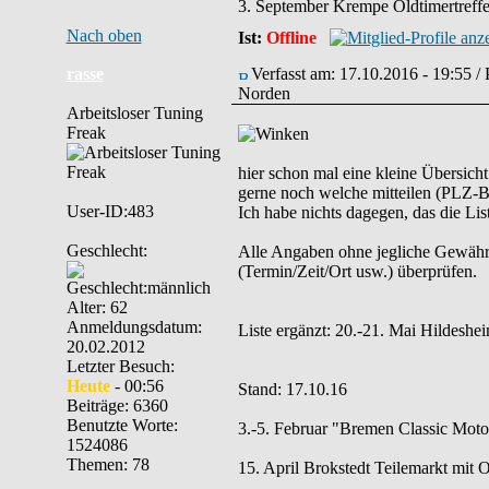
3. September Krempe Oldtimertreff
Nach oben
Ist:
Offline
rasse
Verfasst am: 17.10.2016 - 19:55 /
Norden
Arbeitsloser Tuning
Freak
hier schon mal eine kleine Übersich
gerne noch welche mitteilen (PLZ-Be
User-ID:483
Ich habe nichts dagegen, das die List
Geschlecht:
Alle Angaben ohne jegliche Gewähr. B
(Termin/Zeit/Ort usw.) überprüfen.
Alter: 62
Anmeldungsdatum:
Liste ergänzt: 20.-21. Mai Hildeshe
20.02.2012
Letzter Besuch:
Heute
- 00:56
Stand: 17.10.16
Beiträge: 6360
Benutzte Worte:
3.-5. Februar "Bremen Classic Mot
1524086
Themen: 78
15. April Brokstedt Teilemarkt mit 