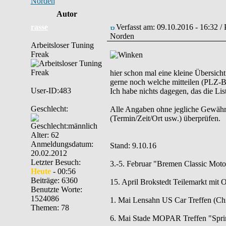
Norden
Autor
rasse
Verfasst am: 09.10.2016 - 16:32 /
Norden
Arbeitsloser Tuning
Freak
hier schon mal eine kleine Übersich
gerne noch welche mitteilen (PLZ-Be
User-ID:483
Ich habe nichts dagegen, das die List
Geschlecht:
Alle Angaben ohne jegliche Gewähr. B
(Termin/Zeit/Ort usw.) überprüfen.
Alter: 62
Anmeldungsdatum:
Stand: 9.10.16
20.02.2012
Letzter Besuch:
3.-5. Februar "Bremen Classic Mot
Heute
- 00:56
Beiträge: 6360
15. April Brokstedt Teilemarkt mit 
Benutzte Worte:
1524086
1. Mai Lensahn US Car Treffen (Chr
Themen: 78
6. Mai Stade MOPAR Treffen "Spring