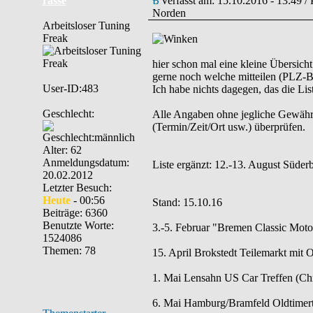
rasse
Verfasst am: 15.10.2016 - 13:49 /
Norden
Arbeitsloser Tuning
Freak
hier schon mal eine kleine Übersich
gerne noch welche mitteilen (PLZ-Be
User-ID:483
Ich habe nichts dagegen, das die List
Geschlecht:
Alle Angaben ohne jegliche Gewähr. B
(Termin/Zeit/Ort usw.) überprüfen.
Alter: 62
Anmeldungsdatum:
Liste ergänzt: 12.-13. August Süder
20.02.2012
Letzter Besuch:
Heute
- 00:56
Stand: 15.10.16
Beiträge: 6360
Benutzte Worte:
3.-5. Februar "Bremen Classic Mot
1524086
Themen: 78
15. April Brokstedt Teilemarkt mit 
1. Mai Lensahn US Car Treffen (Chr
6. Mai Hamburg/Bramfeld Oldtimertr