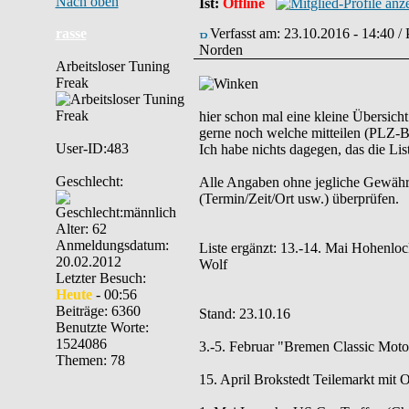
Nach oben
Ist:
Offline
rasse
Verfasst am: 23.10.2016 - 14:40 /
Norden
Arbeitsloser Tuning
Freak
hier schon mal eine kleine Übersich
gerne noch welche mitteilen (PLZ-Be
User-ID:483
Ich habe nichts dagegen, das die List
Geschlecht:
Alle Angaben ohne jegliche Gewähr. B
(Termin/Zeit/Ort usw.) überprüfen.
Alter: 62
Anmeldungsdatum:
Liste ergänzt: 13.-14. Mai Hohenloc
20.02.2012
Wolf
Letzter Besuch:
Heute
- 00:56
Beiträge: 6360
Stand: 23.10.16
Benutzte Worte:
1524086
3.-5. Februar "Bremen Classic Mot
Themen: 78
15. April Brokstedt Teilemarkt mit 