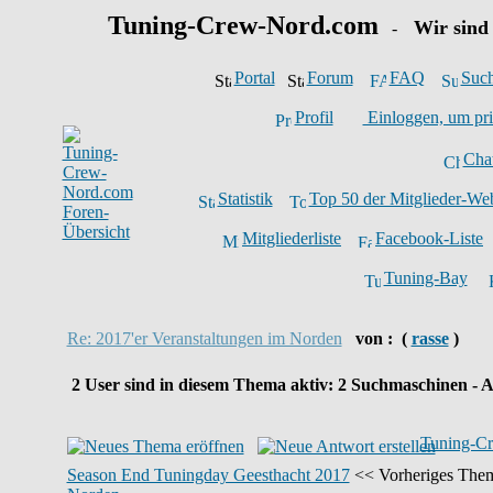
Tuning-Crew-Nord.com
Wir sind
-
Portal
Forum
FAQ
Suc
Profil
Einloggen, um pri
Cha
Statistik
Top 50 der Mitglieder-We
Mitgliederliste
Facebook-Liste
Tuning-Bay
Re: 2017'er Veranstaltungen im Norden
von :
(
rasse
)
2
User sind in diesem Thema aktiv:
2
Suchmaschinen - A
Tuning-Cr
Season End Tuningday Geesthacht 2017
<< Vorheriges Them