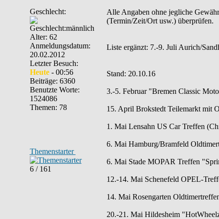
Geschlecht:
Alle Angaben ohne jegliche Gewähr. B
(Termin/Zeit/Ort usw.) überprüfen.
Alter: 62
Anmeldungsdatum:
Liste ergänzt: 7.-9. Juli Aurich/San
20.02.2012
Letzter Besuch:
Heute
- 00:56
Stand: 20.10.16
Beiträge: 6360
Benutzte Worte:
3.-5. Februar "Bremen Classic Mot
1524086
Themen: 78
15. April Brokstedt Teilemarkt mit 
1. Mai Lensahn US Car Treffen (Chr
6. Mai Hamburg/Bramfeld Oldtimertr
Themenstarter
6. Mai Stade MOPAR Treffen "Spring
6 / 161
12.-14. Mai Schenefeld OPEL-Treff
14. Mai Rosengarten Oldtimertreff
20.-21. Mai Hildesheim "HotWheelz 