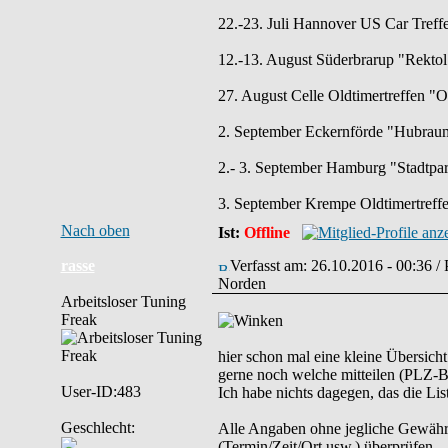
22.-23. Juli Hannover US Car Treff
12.-13. August Süderbrarup "Rektol 
27. August Celle Oldtimertreffen "
2. September Eckernförde "Hubraum
2.- 3. September Hamburg "Stadtpar
3. September Krempe Oldtimertreff
Nach oben
Ist:
Offline
rasse
Verfasst am: 26.10.2016 - 00:36 /
Norden
Arbeitsloser Tuning
Freak
hier schon mal eine kleine Übersich
gerne noch welche mitteilen (PLZ-Be
User-ID:483
Ich habe nichts dagegen, das die List
Geschlecht:
Alle Angaben ohne jegliche Gewähr. B
(Termin/Zeit/Ort usw.) überprüfen.