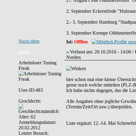
27. August Celle Oldtimertreffen "
2. September Eckernförde "Hubraum
2.- 3. September Hamburg "Stadtpar
3. September Krempe Oldtimertreff
Nach oben
Ist:
Offline
rasse
Verfasst am: 20.10.2016 - 14:06 /
Norden
Arbeitsloser Tuning
Freak
hier schon mal eine kleine Übersich
gerne noch welche mitteilen (PLZ-Be
User-ID:483
Ich habe nichts dagegen, das die List
Geschlecht:
Alle Angaben ohne jegliche Gewähr. B
(Termin/Zeit/Ort usw.) überprüfen.
Alter: 62
Anmeldungsdatum:
Liste ergänzt: 12.-14. Mai Schenef
20.02.2012
Letzter Besuch: