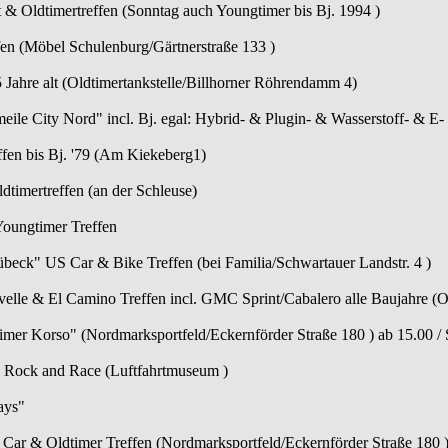
 & Oldtimertreffen (Sonntag auch Youngtimer bis Bj. 1994 )
fen (Möbel Schulenburg/Gärtnerstraße 133 )
5 Jahre alt (Oldtimertankstelle/Billhorner Röhrendamm 4)
ile City Nord" incl. Bj. egal: Hybrid- & Plugin- & Wasserstoff- & E-
ffen bis Bj. '79 (Am Kiekeberg1)
dtimertreffen (an der Schleuse)
oungtimer Treffen
beck" US Car & Bike Treffen (bei Familia/Schwartauer Landstr. 4 )
elle & El Camino Treffen incl. GMC Sprint/Cabalero alle Baujahre (O
imer Korso" (Nordmarksportfeld/Eckernförder Straße 180 ) ab 15.00 / 
" Rock and Race (Luftfahrtmuseum )
ays"
 Car & Oldtimer Treffen (Nordmarksportfeld/Eckernförder Straße 180 )