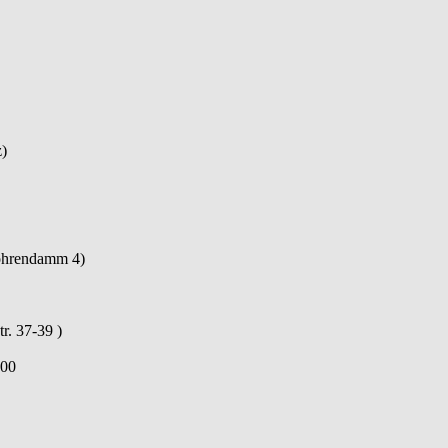
)
Röhrendamm 4)
r. 37-39 )
.00