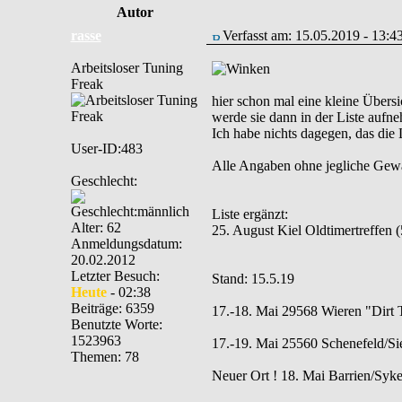
Autor
rasse
Verfasst am: 15.05.2019 - 13:4
Arbeitsloser Tuning
Freak
hier schon mal eine kleine Übers
werde sie dann in der Liste aufn
Ich habe nichts dagegen, das die L
User-ID:483
Alle Angaben ohne jegliche Gewähr
Geschlecht:
Liste ergänzt:
Alter: 62
25. August Kiel Oldtimertreffen
Anmeldungsdatum:
20.02.2012
Letzter Besuch:
Stand: 15.5.19
Heute
- 02:38
Beiträge: 6359
17.-18. Mai 29568 Wieren "Dirt T
Benutzte Worte:
1523963
17.-19. Mai 25560 Schenefeld/Si
Themen: 78
Neuer Ort ! 18. Mai Barrien/Syk