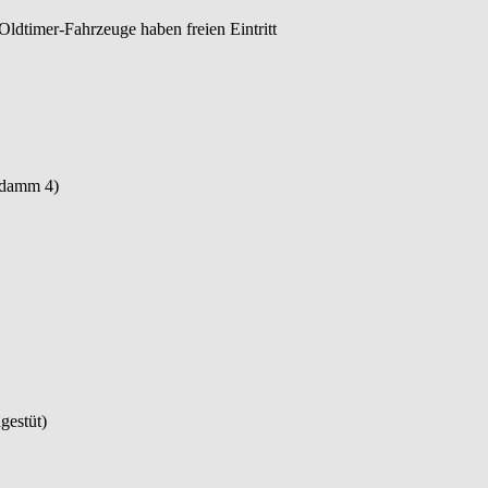
timer-Fahrzeuge haben freien Eintritt
ndamm 4)
dgestüt)