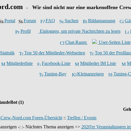
ord.com
Wir sind nicht nur eine markenoffene Crew
-
Portal
Forum
FAQ
Suchen
Bildanpassung
Gä
Profil
Einloggen, um private Nachrichten zu lesen
Chat-Raum
User-Seiten Liste
Statistik
Top 50 der Mitglieder-Webseiten
Top 50 der Profilau
Mitgliederliste
Facebook-Liste
Mitglieder IM Liste
Mi
Tuning-Bay
Kleinanzeigen
Tuning-
audeBot (1)
Geh
-Crew-Nord.com Foren-Übersicht
::
Treffen / Events
anzeigen -: :- Nächstes Thema anzeigen >>
2020'er Veranstaltungen i