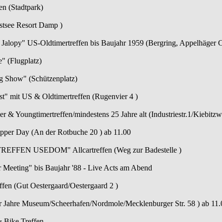
en (Stadtpark)
stsee Resort Damp )
t Jalopy" US-Oldtimertreffen bis Baujahr 1959 (Bergring, Appelhäger 
e" (Flugplatz)
ag Show" (Schützenplatz)
st" mit US & Oldtimertreffen (Rugenvier 4 )
r & Youngtimertreffen/mindestens 25 Jahre alt (Industriestr.1/Kiebitz
pper Day (An der Rotbuche 20 ) ab 11.00
REFFEN USEDOM" Allcartreffen (Weg zur Badestelle )
r Meeting" bis Baujahr '88 - Live Acts am Abend
effen (Gut Oestergaard/Oestergaard 2 )
0er Jahre Museum/Scheerhafen/Nordmole/Mecklenburger Str. 58 ) ab 11.
 Bike Treffen