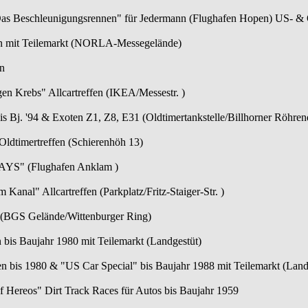
 Beschleunigungsrennen" für Jedermann (Flughafen Hopen) US- & Old
fen mit Teilemarkt (NORLA-Messegelände)
en
n Krebs" Allcartreffen (IKEA/Messestr. )
 Bj. '94 & Exoten Z1, Z8, E31 (Oldtimertankstelle/Billhorner Röhre
Oldtimertreffen (Schierenhöh 13)
AYS" (Flughafen Anklam )
 Kanal" Allcartreffen (Parkplatz/Fritz-Staiger-Str. )
n (BGS Gelände/Wittenburger Ring)
en bis Baujahr 1980 mit Teilemarkt (Landgestüt)
fen bis 1980 & "US Car Special" bis Baujahr 1988 mit Teilemarkt (Lan
f Hereos" Dirt Track Races für Autos bis Baujahr 1959