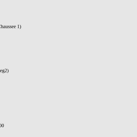
Chaussee 1)
weg2)
00