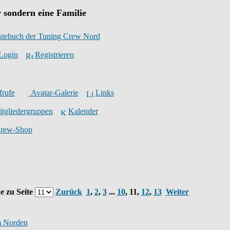
 sondern eine Familie
stebuch der Tuning Crew Nord
Login
Registrieren
frufe
Avatar-Galerie
Links
tgliedergruppen
Kalender
Crew-Shop
e zu Seite
Zurück
1
,
2
,
3
...
10
,
11
,
12
,
13
Weiter
m Norden