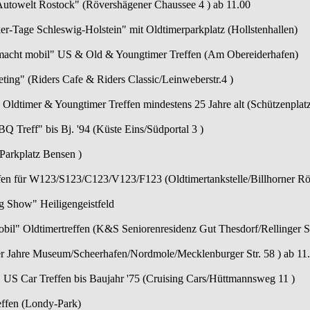
towelt Rostock" (Rövershägener Chaussee 4 ) ab 11.00
r-Tage Schleswig-Holstein" mit Oldtimerparkplatz (Hollstenhallen)
acht mobil" US & Old & Youngtimer Treffen (Am Obereiderhafen)
ing" (Riders Cafe & Riders Classic/Leinweberstr.4 )
 Oldtimer & Youngtimer Treffen mindestens 25 Jahre alt (Schützenplatz
Q Treff" bis Bj. '94 (Küste Eins/Südportal 3 )
(Parkplatz Bensen )
en für W123/S123/C123/V123/F123 (Oldtimertankstelle/Billhorner 
 Show" Heiligengeistfeld
il" Oldtimertreffen (K&S Seniorenresidenz Gut Thesdorf/Rellinger St
0er Jahre Museum/Scheerhafen/Nordmole/Mecklenburger Str. 58 ) ab 11
 US Car Treffen bis Baujahr '75 (Cruising Cars/Hüttmannsweg 11 )
effen (Londy-Park)