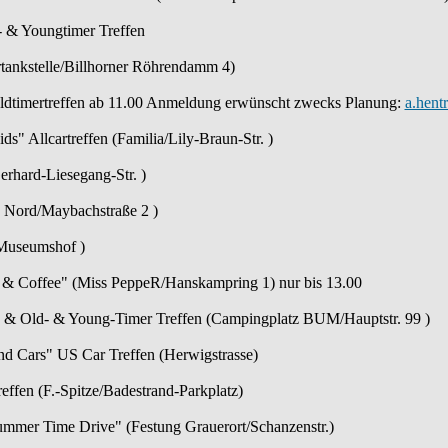
- & Youngtimer Treffen
ertankstelle/Billhorner Röhrendamm 4)
 Oldtimertreffen ab 11.00 Anmeldung erwünscht zwecks Planung:
a.hent
ds" Allcartreffen (Familia/Lily-Braun-Str. )
erhard-Liesegang-Str. )
 Nord/Maybachstraße 2 )
(Museumshof )
s & Coffee" (Miss PeppeR/Hanskampring 1) nur bis 13.00
S & Old- & Young-Timer Treffen (Campingplatz BUM/Hauptstr. 99 )
nd Cars" US Car Treffen (Herwigstrasse)
reffen (F.-Spitze/Badestrand-Parkplatz)
Summer Time Drive" (Festung Grauerort/Schanzenstr.)