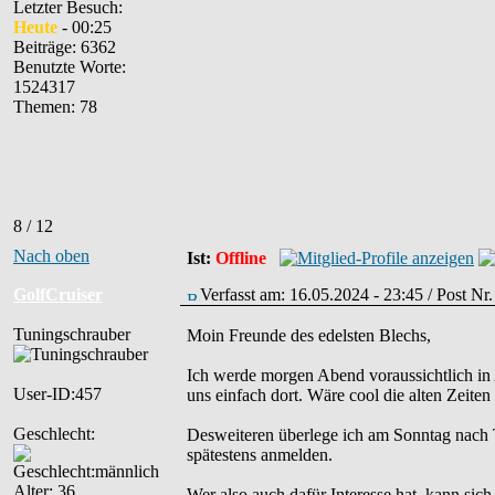
Letzter Besuch:
Heute
- 00:25
Beiträge: 6362
Benutzte Worte:
1524317
Themen: 78
8 / 12
Nach oben
Ist:
Offline
GolfCruiser
Verfasst am: 16.05.2024 - 23:45 / Post N
Tuningschrauber
Moin Freunde des edelsten Blechs,
Ich werde morgen Abend voraussichtlich in 
User-ID:457
uns einfach dort. Wäre cool die alten Zeiten
Geschlecht:
Desweiteren überlege ich am Sonntag nach T
spätestens anmelden.
Alter: 36
Wer also auch dafür Interesse hat, kann sich