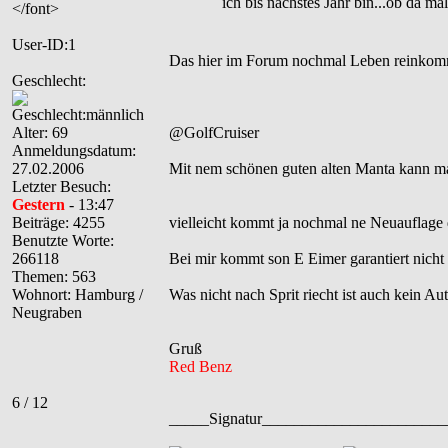
ich bis nächstes Jahr bin...ob da m
User-ID:1
Das hier im Forum nochmal Leben reinkommt
Geschlecht:
Alter: 69
@GolfCruiser
Anmeldungsdatum:
27.02.2006
Mit nem schönen guten alten Manta kann man 
Letzter Besuch:
Gestern
- 13:47
Beiträge: 4255
vielleicht kommt ja nochmal ne Neuauflage
Benutzte Worte:
266118
Bei mir kommt son E Eimer garantiert nicht vor
Themen: 563
Wohnort: Hamburg /
Was nicht nach Sprit riecht ist auch kein Aut
Neugraben
Gruß
Red Benz
6 / 12
_____Signatur______________________