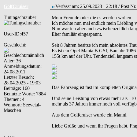
GolfCruiser
Verfasst am: 25.09.2023 - 22:18 / Post N
Tuningschrauber
Moin Freunde oder die es werden wollen.
Ich möchte nun mal endlich mein Liebling vo
Nun war ich aber auch zwischenzeitlich lang
User-ID:457
Eher familiär eingespannt.
Geschlecht:
Seit 8 Jahren besitze ich mein absolutes Tr
Es ist ein Opel Manta B GSI, Baujahr 1986 m
155t km auf der Uhr. Tendenziell langsam s
Alter: 36
Anmeldungsdatum:
24.08.2011
Letzter Besuch:
28.04.2025 - 19:03
Das Fahrzeug ist fast im kompletten Origina
Beiträge: 160
Benutzte Worte: 7884
Und seine Leistung von etwas mehr als 11
Themen: 4
mehr als 37 Jahren immer noch voll verfügb
Wohnort: Seevetal-
Maschen
Aus dem Golfcruiser wurde ein Manni.
Liebe Grüße und wenn ihr Fragen habt, Frag