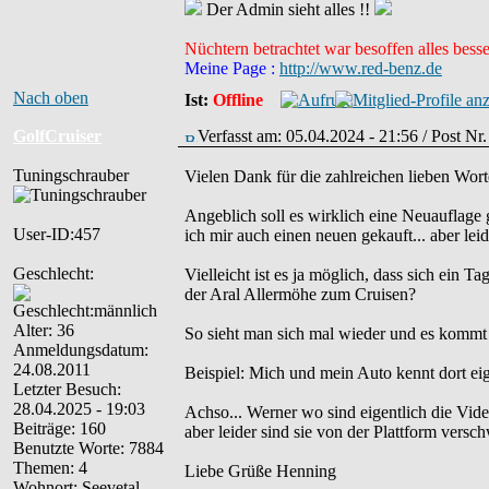
Der Admin sieht alles !!
Nüchtern betrachtet war besoffen alles besse
Meine Page :
http://www.red-benz.de
Nach oben
Ist:
Offline
GolfCruiser
Verfasst am: 05.04.2024 - 21:56 / Post N
Tuningschrauber
Vielen Dank für die zahlreichen lieben Wor
Angeblich soll es wirklich eine Neuauflage 
User-ID:457
ich mir auch einen neuen gekauft... aber lei
Geschlecht:
Vielleicht ist es ja möglich, dass sich ein T
der Aral Allermöhe zum Cruisen?
Alter: 36
So sieht man sich mal wieder und es kommt
Anmeldungsdatum:
24.08.2011
Beispiel: Mich und mein Auto kennt dort eig
Letzter Besuch:
28.04.2025 - 19:03
Achso... Werner wo sind eigentlich die Vi
Beiträge: 160
aber leider sind sie von der Plattform versc
Benutzte Worte: 7884
Themen: 4
Liebe Grüße Henning
Wohnort: Seevetal-