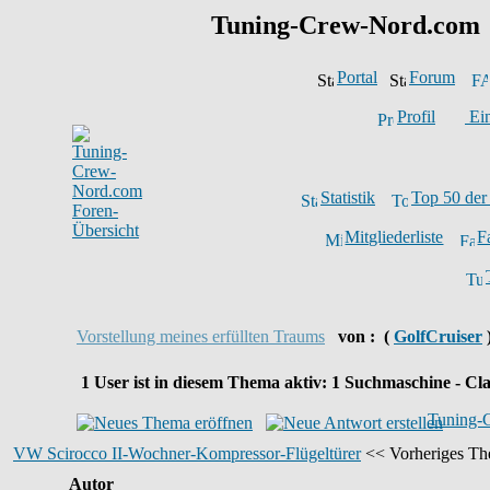
Tuning-Crew-Nord.com
Portal
Forum
Profil
Ein
Statistik
Top 50 der
Mitgliederliste
F
Vorstellung meines erfüllten Traums
von :
(
GolfCruiser
1
User ist in diesem Thema aktiv:
1
Suchmaschine - Cla
Tuning-
VW Scirocco II-Wochner-Kompressor-Flügeltürer
<< Vorheriges The
Autor